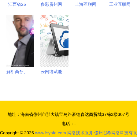
新高度
江西省25
多彩贵州网
上海互联网
工业互联网
个“5G+工
优秀服务商
软件集团
智能制造发
业互联
与两大省级
高端协同管
展的基础与
网”典型应
标杆项目，
理软件产品
网络技术服
用案例深度
贵州电商云
和咨询服务
务的支撑作
分析 网络
技术实力获
提供商
用
技术服务的
权威认定
核心支撑
解析商务、
云网络赋能
技术、互联
平板电脑
网、网络及
打造无缝网
网络技术服
络技术服务
务的核心概
新体验
地址：海南省儋州市那大镇宝岛路豪德森达商贸城37栋3楼307号
念与关系
电话：-
Copyright © 2026
www.lsynfq.com
网络技术服务
儋州召希网络科技有限