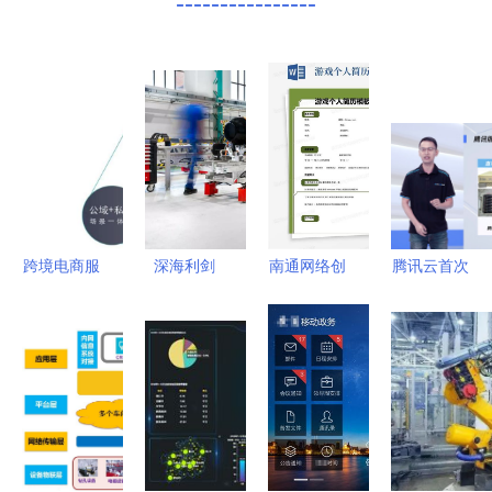
----------------
跨境电商服
深海利剑
南通网络创
腾讯云首次
务商:为产
法国F21重
收 网络技
公开计算力
品出海保驾
型鱼雷的技
术服务的机
产品矩阵
护航的数字
术革新与网
遇与行动指
以自研驱动
护航者
络化未来
南
软硬件协
同，提升网
络技术服务