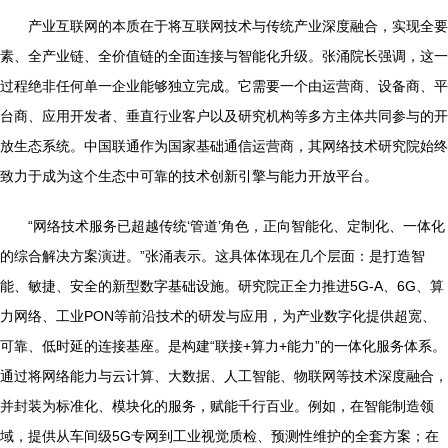
产业互联网的本质在于将互联网技术与传统产业深度融合，实现全要
素、全产业链、全价值链的全面连接与智能化升级。张涌院长强调，这一
过程绝非任何单一企业能够独立完成。它需要一个由运营商、设备商、平
台商、应用开发者、垂直行业客户以及研究机构等多方主体共同参与的开
放生态系统。中国联通作为国家基础通信运营商，其网络技术研究院始终
致力于成为这个生态中可靠的技术创新引擎与能力开放平台。
“网络技术服务已超越传统‘管道’角色，正向智能化、定制化、一体化
的综合解决方案演进。”张涌表示。这具体体现在几个层面：是打造智
能、敏捷、安全的新型数字基础设施。研究院正全力推进5G-A、6G、算
力网络、工业PON等前沿技术的研发与应用，为产业数字化提供超宽、
可靠、低时延的连接基座。是构建“联接+算力+能力”的一体化服务体系。
通过将网络能力与云计算、大数据、人工智能、物联网等技术深度融合，
并封装为标准化、模块化的服务，赋能千行百业。例如，在智能制造领
域，提供从车间级5G专网到工业视觉质检、预测性维护的全套方案；在